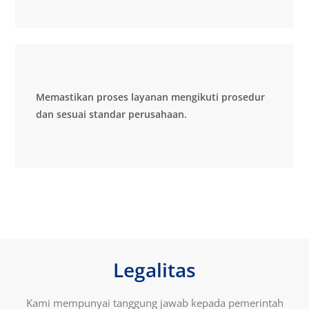
Memastikan proses layanan mengikuti prosedur
Memastikan proses layanan mengikuti prosedur
dan sesuai standar perusahaan.
dan sesuai standar perusahaan.
Legalitas
Kami mempunyai tanggung jawab kepada pemerintah