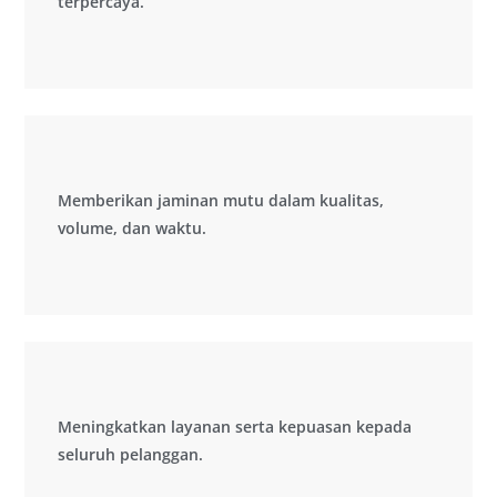
terpercaya.
terpercaya.
Memberikan jaminan mutu dalam kualitas,
Memberikan jaminan mutu dalam kualitas,
volume, dan waktu.
volume, dan waktu.
Meningkatkan layanan serta kepuasan kepada
Meningkatkan layanan serta kepuasan kepada
seluruh pelanggan.
seluruh pelanggan.