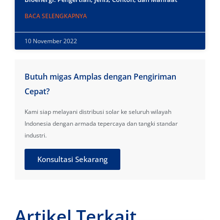
BACA SELENGKAPNYA
10 November 2022
Butuh migas Amplas dengan Pengiriman
Cepat?
Kami siap melayani distribusi solar ke seluruh wilayah
Indonesia dengan armada tepercaya dan tangki standar
industri.
Konsultasi Sekarang
Artikel Terkait