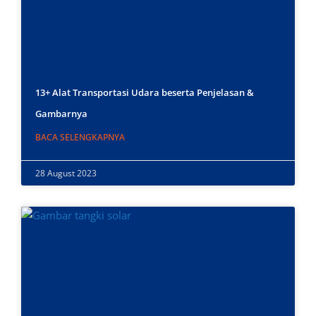
13+ Alat Transportasi Udara beserta Penjelasan &
Gambarnya
BACA SELENGKAPNYA
28 August 2023