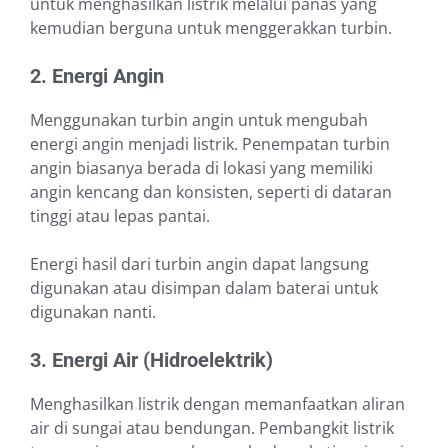
untuk menghasilkan listrik melalui panas yang
kemudian berguna untuk menggerakkan turbin.
2. Energi Angin
Menggunakan turbin angin untuk mengubah
energi angin menjadi listrik. Penempatan turbin
angin biasanya berada di lokasi yang memiliki
angin kencang dan konsisten, seperti di dataran
tinggi atau lepas pantai.
Energi hasil dari turbin angin dapat langsung
digunakan atau disimpan dalam baterai untuk
digunakan nanti.
3. Energi Air (Hidroelektrik)
Menghasilkan listrik dengan memanfaatkan aliran
air di sungai atau bendungan. Pembangkit listrik