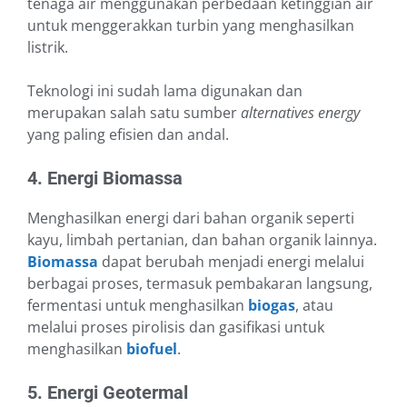
tenaga air menggunakan perbedaan ketinggian air
untuk menggerakkan turbin yang menghasilkan
listrik.
Teknologi ini sudah lama digunakan dan
merupakan salah satu sumber
alternatives energy
yang paling efisien dan andal.
4. Energi Biomassa
Menghasilkan energi dari bahan organik seperti
kayu, limbah pertanian, dan bahan organik lainnya.
Biomassa
dapat berubah menjadi energi melalui
berbagai proses, termasuk pembakaran langsung,
fermentasi untuk menghasilkan
biogas
, atau
melalui proses pirolisis dan gasifikasi untuk
menghasilkan
biofuel
.
5. Energi Geotermal