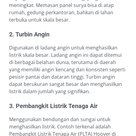
meningkat. Memasan panel surya bisa di atap
rumah, gedung perkantoran, bahkan di lahan
terbuka untuk skala besar.
2. Turbin Angin
Digunakan di ladang angin untuk menghasilkan
listrik skala besar. Ladang angin ini dapat ditemui
di berbagai belahan dunia, terutama di daerah
yang memiliki angin kencang dan konsisten seperti
pesisir pantai dan dataran tinggi. Turbin angin
dapat berukuran sangat besar dan menghasilkan
listrik dalam jumlah yang signifikan.
3. Pembangkit Listrik Tenaga Air
Menggunakan bendungan dan sungai untuk
menghasilkan listrik. Contoh terkenal adalah
Pembangkit Listrik Tenaga Air (PLTA) Hoover di