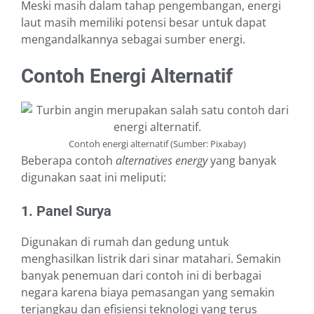
Meski masih dalam tahap pengembangan, energi
laut masih memiliki potensi besar untuk dapat
mengandalkannya sebagai sumber energi.
Contoh Energi Alternatif
Contoh energi alternatif (Sumber: Pixabay)
Beberapa contoh
alternatives energy
yang banyak
digunakan saat ini meliputi:
1. Panel Surya
Digunakan di rumah dan gedung untuk
menghasilkan listrik dari sinar matahari. Semakin
banyak penemuan dari contoh ini di berbagai
negara karena biaya pemasangan yang semakin
terjangkau dan efisiensi teknologi yang terus