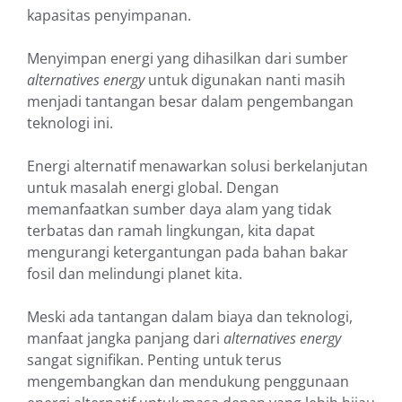
kapasitas penyimpanan.
Menyimpan energi yang dihasilkan dari sumber
alternatives energy
untuk digunakan nanti masih
menjadi tantangan besar dalam pengembangan
teknologi ini.
Energi alternatif menawarkan solusi berkelanjutan
untuk masalah energi global. Dengan
memanfaatkan sumber daya alam yang tidak
terbatas dan ramah lingkungan, kita dapat
mengurangi ketergantungan pada bahan bakar
fosil dan melindungi planet kita.
Meski ada tantangan dalam biaya dan teknologi,
manfaat jangka panjang dari
alternatives energy
sangat signifikan. Penting untuk terus
mengembangkan dan mendukung penggunaan