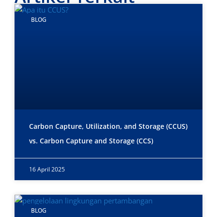
BLOG
Carbon Capture, Utilization, and Storage (CCUS)
vs. Carbon Capture and Storage (CCS)
16 April 2025
BLOG