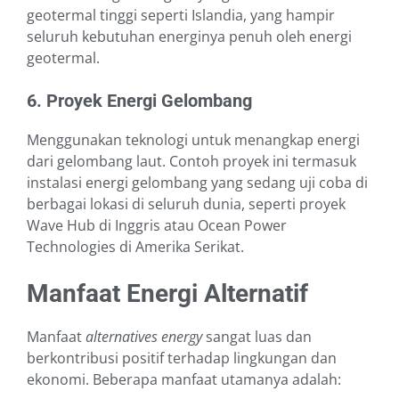
geotermal tinggi seperti Islandia, yang hampir
seluruh kebutuhan energinya penuh oleh energi
geotermal.
6. Proyek Energi Gelombang
Menggunakan teknologi untuk menangkap energi
dari gelombang laut. Contoh proyek ini termasuk
instalasi energi gelombang yang sedang uji coba di
berbagai lokasi di seluruh dunia, seperti proyek
Wave Hub di Inggris atau Ocean Power
Technologies di Amerika Serikat.
Manfaat Energi Alternatif
Manfaat
alternatives energy
sangat luas dan
berkontribusi positif terhadap lingkungan dan
ekonomi. Beberapa manfaat utamanya adalah: