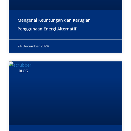
Mengenal Keuntungan dan Kerugian
Penggunaan Energi Alternatif
24 December 2024
BLOG