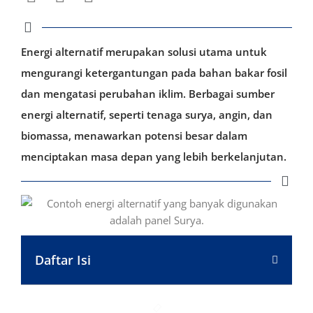
Energi alternatif merupakan solusi utama untuk
mengurangi ketergantungan pada bahan bakar fosil
dan mengatasi perubahan iklim. Berbagai sumber
energi alternatif, seperti tenaga surya, angin, dan
biomassa, menawarkan potensi besar dalam
menciptakan masa depan yang lebih berkelanjutan.
Daftar Isi