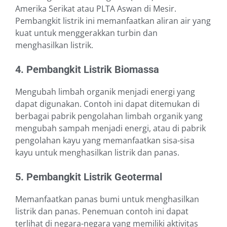
Amerika Serikat atau PLTA Aswan di Mesir.
Pembangkit listrik ini memanfaatkan aliran air yang
kuat untuk menggerakkan turbin dan
menghasilkan listrik.
4. Pembangkit Listrik Biomassa
Mengubah limbah organik menjadi energi yang
dapat digunakan. Contoh ini dapat ditemukan di
berbagai pabrik pengolahan limbah organik yang
mengubah sampah menjadi energi, atau di pabrik
pengolahan kayu yang memanfaatkan sisa-sisa
kayu untuk menghasilkan listrik dan panas.
5. Pembangkit Listrik Geotermal
Memanfaatkan panas bumi untuk menghasilkan
listrik dan panas. Penemuan contoh ini dapat
terlihat di negara-negara yang memiliki aktivitas