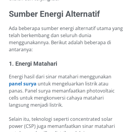
Sumber Energi Alternatif
Ada beberapa sumber energi alternatif utama yang
telah berkembang dan seluruh dunia
menggunakannya. Berikut adalah beberapa di
antaranya:
1. Energi Matahari
Energi hasil dari sinar matahari menggunakan
panel surya
untuk mengeluarkan listrik atau
panas. Panel surya memanfaatkan photovoltaic
cells untuk mengkonversi cahaya matahari
langsung menjadi listrik.
Selain itu, teknologi seperti concentrated solar
power (CSP) juga memanfaatkan sinar matahari