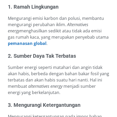
1.
Ramah Lingkungan
Mengurangi emisi karbon dan polusi, membantu
mengurangi perubahan iklim.
Alternatives
energy
menghasilkan sedikit atau tidak ada emisi
gas rumah kaca, yang merupakan penyebab utama
pemanasan global
.
2. Sumber Daya Tak Terbatas
Sumber energi seperti matahari dan angin tidak
akan habis, berbeda dengan bahan bakar fosil yang
terbatas dan akan habis suatu hari nanti. Hal ini
membuat
alternatives energy
menjadi sumber
energi yang berkelanjutan.
3. Mengurangi Ketergantungan
Mengurangi ketergantungan pada impor bahan