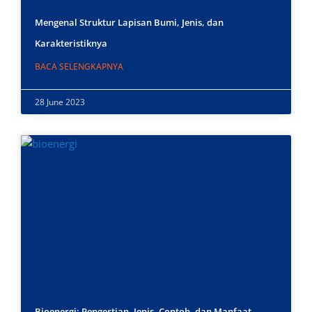
Mengenal Struktur Lapisan Bumi, Jenis, dan
Karakteristiknya
BACA SELENGKAPNYA
28 June 2023
Bioenergi: Pengertian, Jenis, Contoh, dan Manfaat