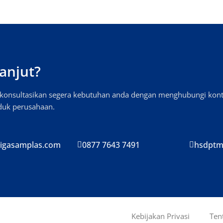
anjut?
, konsultasikan segera kebutuhan anda dengan menghubungi kon
oduk perusahaan.
igasamplas.com
0877 7643 7491
hsdptm
Kebijakan Privasi
Ten