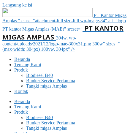
Langsung ke isi
PT Kantor Migas
Amplas " class="attachment-full size-full wp-image-84" alt="logo
PT KANTOR
PT kantor Migas Amplas (MAE)" srcset="
MIGAS AMPLAS
304w, wp-
content/uploads/2021/12/logo-mae-300x31.png 300w" sizes="
(max-width: 304px) 100vw, 304px" />
Beranda
Tentang Kami
Produk
Biodiesel B40
Bunker Service Pertamina
Tangki migas Amplas
Kontak
Beranda
Tentang Kami
Produk
Biodiesel B40
Bunker Service Pertamina
Tangki migas Amplas