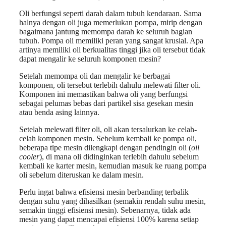
Oli berfungsi seperti darah dalam tubuh kendaraan. Sama
halnya dengan oli juga memerlukan pompa, mirip dengan
bagaimana jantung memompa darah ke seluruh bagian
tubuh. Pompa oli memiliki peran yang sangat krusial. Apa
artinya memiliki oli berkualitas tinggi jika oli tersebut tidak
dapat mengalir ke seluruh komponen mesin?
Setelah memompa oli dan mengalir ke berbagai
komponen, oli tersebut terlebih dahulu melewati filter oli.
Komponen ini memastikan bahwa oli yang berfungsi
sebagai pelumas bebas dari partikel sisa gesekan mesin
atau benda asing lainnya.
Setelah melewati filter oli, oli akan tersalurkan ke celah-
celah komponen mesin. Sebelum kembali ke pompa oli,
beberapa tipe mesin dilengkapi dengan pendingin oli (
oil
cooler
), di mana oli didinginkan terlebih dahulu sebelum
kembali ke karter mesin, kemudian masuk ke ruang pompa
oli sebelum diteruskan ke dalam mesin.
Perlu ingat bahwa efisiensi mesin berbanding terbalik
dengan suhu yang dihasilkan (semakin rendah suhu mesin,
semakin tinggi efisiensi mesin). Sebenarnya, tidak ada
mesin yang dapat mencapai efisiensi 100% karena setiap