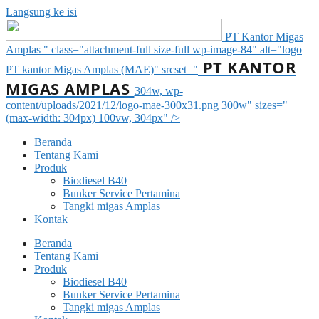
Langsung ke isi
PT Kantor Migas
Amplas " class="attachment-full size-full wp-image-84" alt="logo
PT KANTOR
PT kantor Migas Amplas (MAE)" srcset="
MIGAS AMPLAS
304w, wp-
content/uploads/2021/12/logo-mae-300x31.png 300w" sizes="
(max-width: 304px) 100vw, 304px" />
Beranda
Tentang Kami
Produk
Biodiesel B40
Bunker Service Pertamina
Tangki migas Amplas
Kontak
Beranda
Tentang Kami
Produk
Biodiesel B40
Bunker Service Pertamina
Tangki migas Amplas