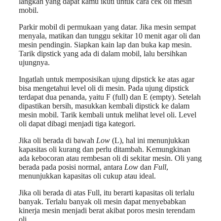
langkah yang dapat kamu ikuti untuk cara cek oli mesin
mobil.
Parkir mobil di permukaan yang datar. Jika mesin sempat
menyala, matikan dan tunggu sekitar 10 menit agar oli dan
mesin pendingin. Siapkan kain lap dan buka kap mesin.
Tarik dipstick yang ada di dalam mobil, lalu bersihkan
ujungnya.
Ingatlah untuk memposisikan ujung dipstick ke atas agar
bisa mengetahui level oli di mesin. Pada ujung dipstick
terdapat dua penanda, yaitu F (full) dan E (empty). Setelah
dipastikan bersih, masukkan kembali dipstick ke dalam
mesin mobil. Tarik kembali untuk melihat level oli. Level
oli dapat dibagi menjadi tiga kategori.
Jika oli berada di bawah
Low
(L), hal ini menunjukkan
kapasitas oli kurang dan perlu ditambah. Kemungkinan
ada kebocoran atau rembesan oli di sekitar mesin. Oli yang
berada pada posisi normal, antara
Low
dan
Full
,
menunjukkan kapasitas oli cukup atau ideal.
Jika oli berada di atas Full, itu berarti kapasitas oli terlalu
banyak. Terlalu banyak oli mesin dapat menyebabkan
kinerja mesin menjadi berat akibat poros mesin terendam
oli.